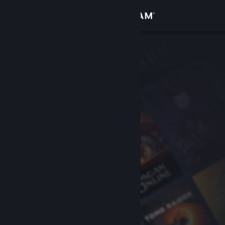
Inloggen
Winkel
Community
Over
Ondersteuning
Taal wijzigen
Download de mobiele Steam-app
Desktopwebsite weergeven