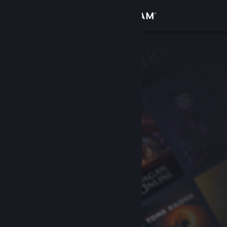
Inloggen
Winkel
Community
Over
Ondersteuning
Taal wijzigen
Download de mobiele Steam-app
Desktopwebsite weergeven