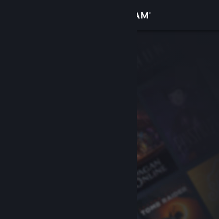
Inloggen
Winkel
Community
Over
Ondersteuning
Taal wijzigen
Download de mobiele Steam-app
Desktopwebsite weergeven