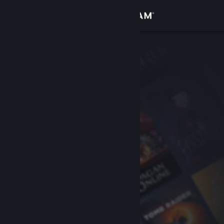
Inloggen
Winkel
Community
Over
Ondersteuning
Taal wijzigen
Download de mobiele Steam-app
Desktopwebsite weergeven