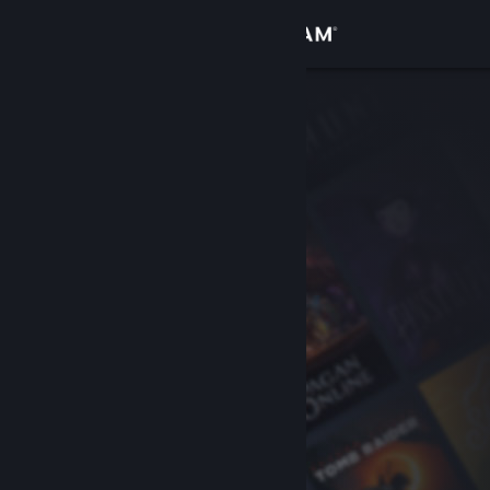
Inloggen
Winkel
Community
Over
Ondersteuning
Taal wijzigen
Download de mobiele Steam-app
Desktopwebsite weergeven