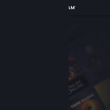
Inloggen
Winkel
Community
Over
Ondersteuning
Taal wijzigen
Download de mobiele Steam-app
Desktopwebsite weergeven