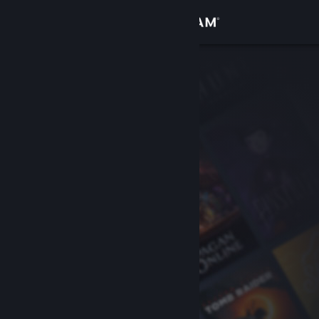
Inloggen
Winkel
Community
Over
Ondersteuning
Taal wijzigen
Download de mobiele Steam-app
Desktopwebsite weergeven