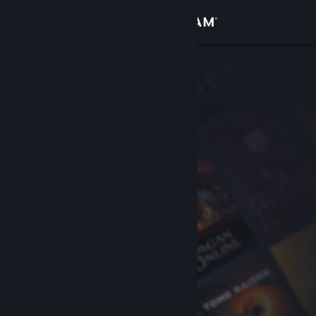
Inloggen
Winkel
Community
Over
Ondersteuning
Taal wijzigen
Download de mobiele Steam-app
Desktopwebsite weergeven