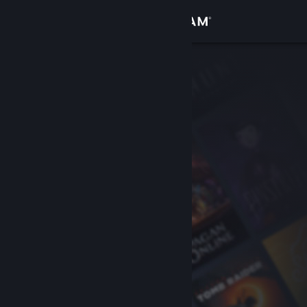
Inloggen
Winkel
Community
Over
Ondersteuning
Taal wijzigen
Download de mobiele Steam-app
Desktopwebsite weergeven