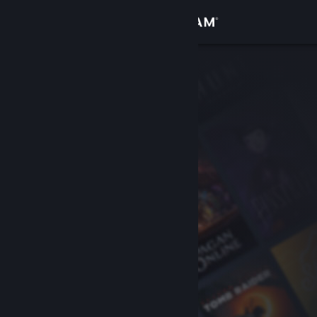
Inloggen
Winkel
Community
Over
Ondersteuning
Taal wijzigen
Download de mobiele Steam-app
Desktopwebsite weergeven