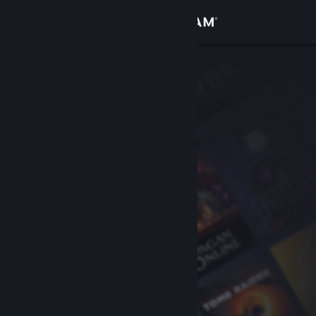
Inloggen
Winkel
Community
Over
Ondersteuning
Taal wijzigen
Download de mobiele Steam-app
Desktopwebsite weergeven