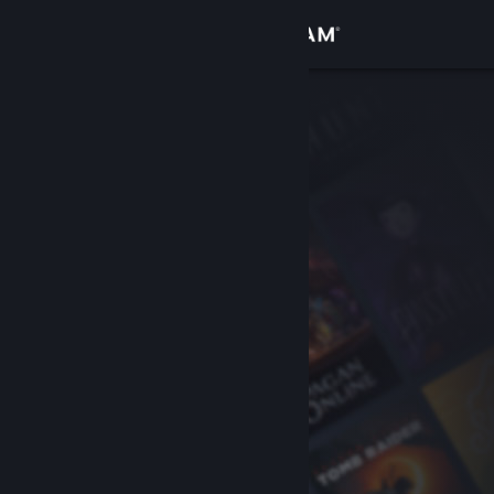
Inloggen
Winkel
Community
Over
Ondersteuning
Taal wijzigen
Download de mobiele Steam-app
Desktopwebsite weergeven