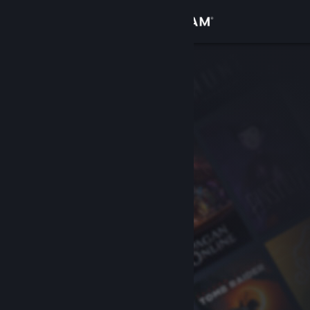
Inloggen
Winkel
Community
Over
Ondersteuning
Taal wijzigen
Download de mobiele Steam-app
Desktopwebsite weergeven