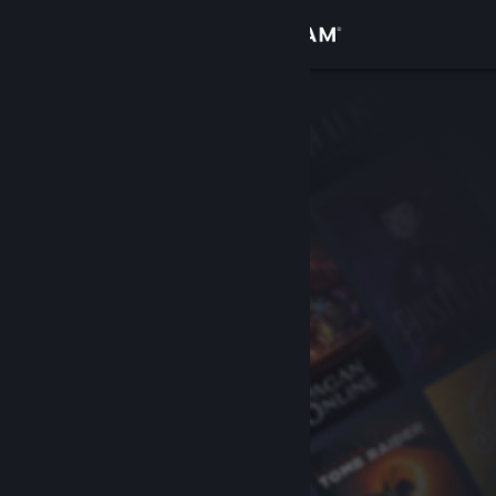
Inloggen
Winkel
Community
Over
Ondersteuning
Taal wijzigen
Download de mobiele Steam-app
Desktopwebsite weergeven