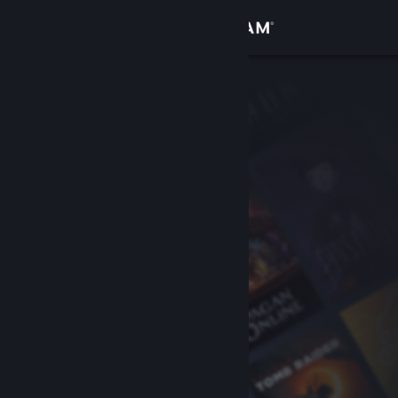
Inloggen
Winkel
Community
Over
Ondersteuning
Taal wijzigen
Download de mobiele Steam-app
Desktopwebsite weergeven