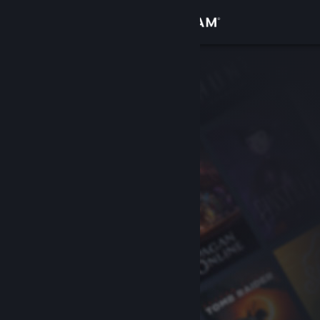
Inloggen
Winkel
Community
Over
Ondersteuning
Taal wijzigen
Download de mobiele Steam-app
Desktopwebsite weergeven