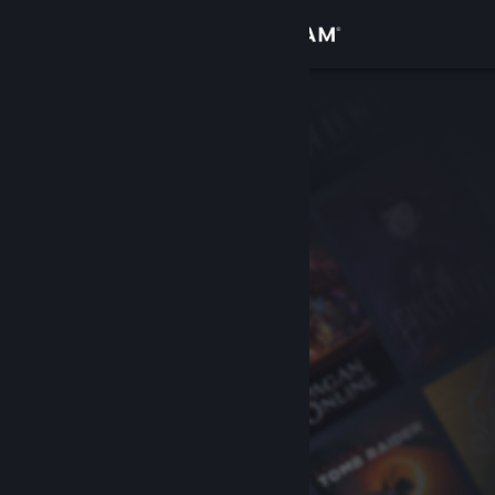
Inloggen
Winkel
Community
Over
Ondersteuning
Taal wijzigen
Download de mobiele Steam-app
Desktopwebsite weergeven