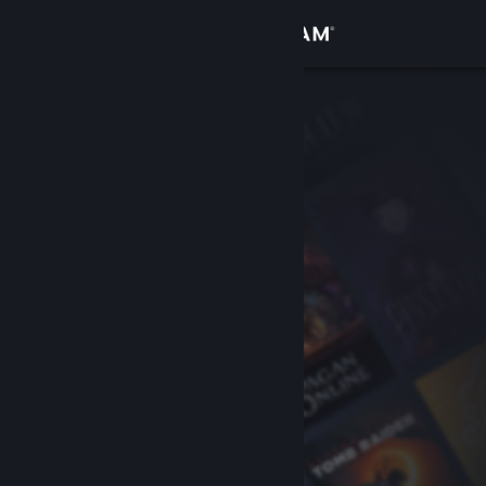
Inloggen
Winkel
Community
Over
Ondersteuning
Taal wijzigen
Download de mobiele Steam-app
Desktopwebsite weergeven