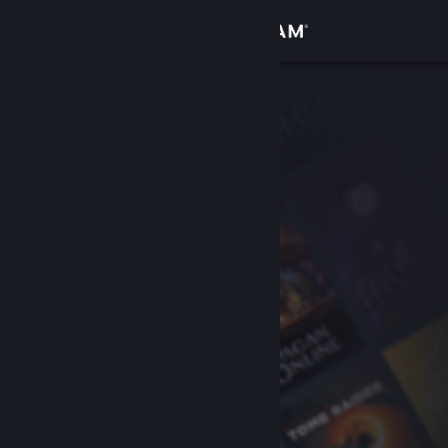
Inloggen
Winkel
Community
Over
Ondersteuning
Taal wijzigen
Download de mobiele Steam-app
Desktopwebsite weergeven