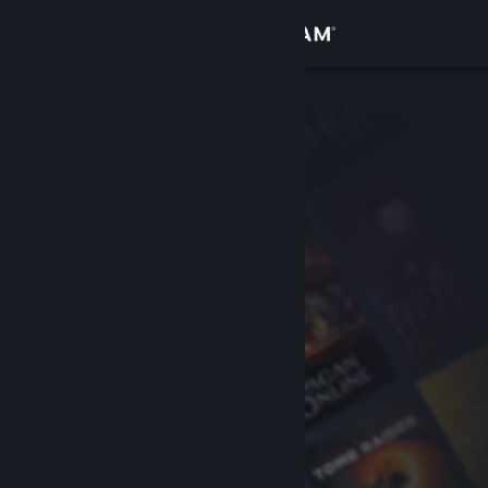
Inloggen
Winkel
Community
Over
Ondersteuning
Taal wijzigen
Download de mobiele Steam-app
Desktopwebsite weergeven