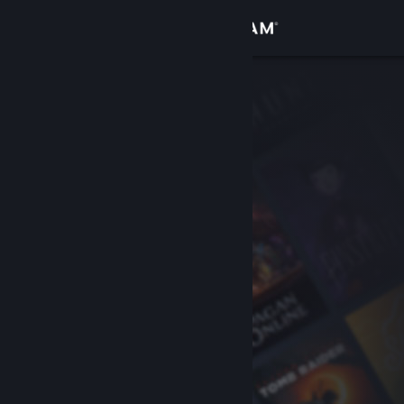
Inloggen
Winkel
Community
Over
Ondersteuning
Taal wijzigen
Download de mobiele Steam-app
Desktopwebsite weergeven