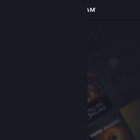
Inloggen
Winkel
Community
Over
Ondersteuning
Taal wijzigen
Download de mobiele Steam-app
Desktopwebsite weergeven