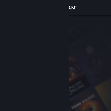
Inloggen
Winkel
Community
Over
Ondersteuning
Taal wijzigen
Download de mobiele Steam-app
Desktopwebsite weergeven