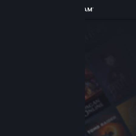
Inloggen
Winkel
Community
Over
Ondersteuning
Taal wijzigen
Download de mobiele Steam-app
Desktopwebsite weergeven