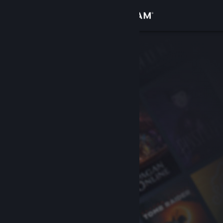
Inloggen
Winkel
Community
Over
Ondersteuning
Taal wijzigen
Download de mobiele Steam-app
Desktopwebsite weergeven