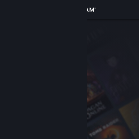
Inloggen
Winkel
Community
Over
Ondersteuning
Taal wijzigen
Download de mobiele Steam-app
Desktopwebsite weergeven