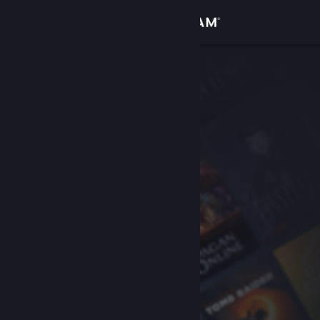
Inloggen
Winkel
Community
Over
Ondersteuning
Taal wijzigen
Download de mobiele Steam-app
Desktopwebsite weergeven