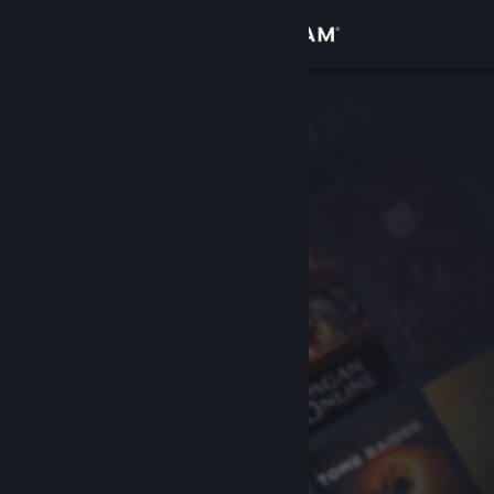
Inloggen
Winkel
Community
Over
Ondersteuning
Taal wijzigen
Download de mobiele Steam-app
Desktopwebsite weergeven