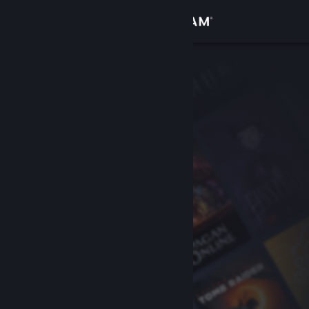
Inloggen
Winkel
Community
Over
Ondersteuning
Taal wijzigen
Download de mobiele Steam-app
Desktopwebsite weergeven