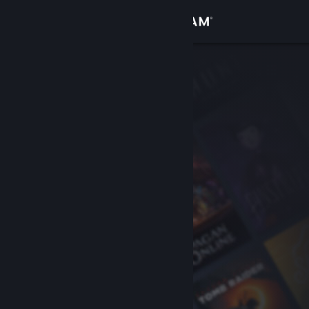
Inloggen
Winkel
Community
Over
Ondersteuning
Taal wijzigen
Download de mobiele Steam-app
Desktopwebsite weergeven