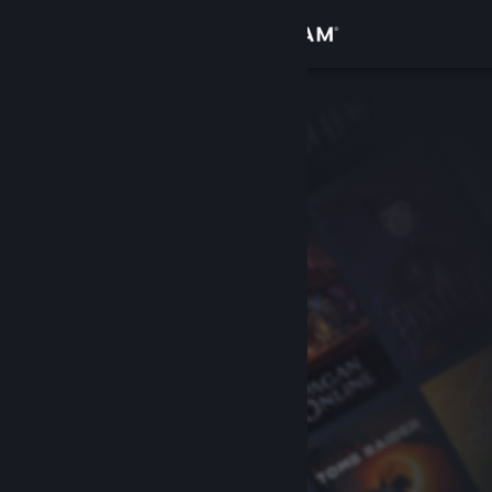
Inloggen
Winkel
Community
Over
Ondersteuning
Taal wijzigen
Download de mobiele Steam-app
Desktopwebsite weergeven