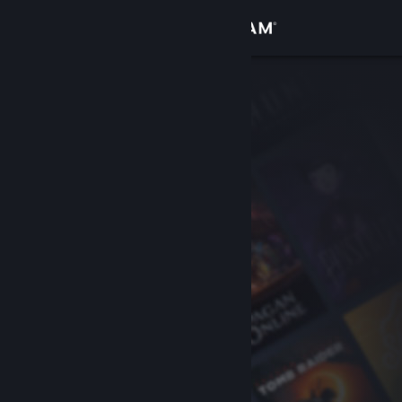
Inloggen
Winkel
Community
Over
Ondersteuning
Taal wijzigen
Download de mobiele Steam-app
Desktopwebsite weergeven