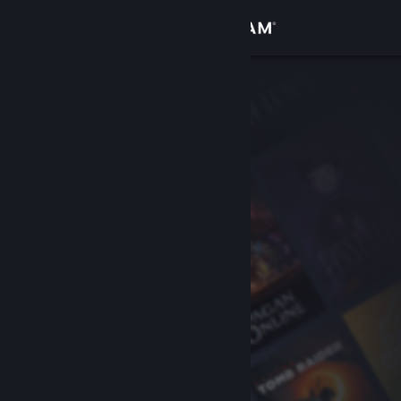
Inloggen
Winkel
Community
Over
Ondersteuning
Taal wijzigen
Download de mobiele Steam-app
Desktopwebsite weergeven