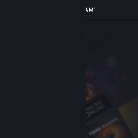
Inloggen
Winkel
Community
Over
Ondersteuning
Taal wijzigen
Download de mobiele Steam-app
Desktopwebsite weergeven