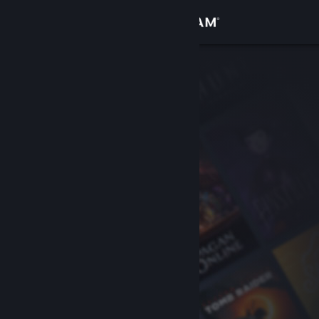
Inloggen
Winkel
Community
Over
Ondersteuning
Taal wijzigen
Download de mobiele Steam-app
Desktopwebsite weergeven