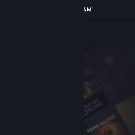
Inloggen
Winkel
Community
Over
Ondersteuning
Taal wijzigen
Download de mobiele Steam-app
Desktopwebsite weergeven