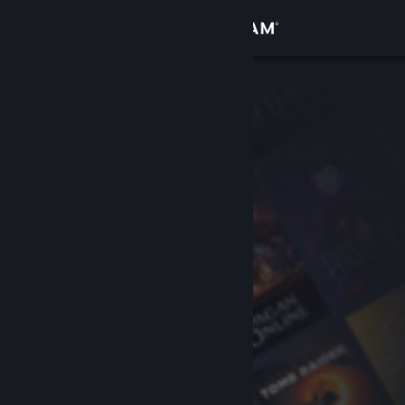
Inloggen
Winkel
Community
Over
Ondersteuning
Taal wijzigen
Download de mobiele Steam-app
Desktopwebsite weergeven