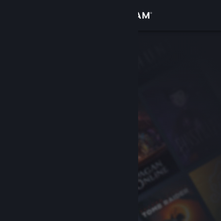
Inloggen
Winkel
Community
Over
Ondersteuning
Taal wijzigen
Download de mobiele Steam-app
Desktopwebsite weergeven