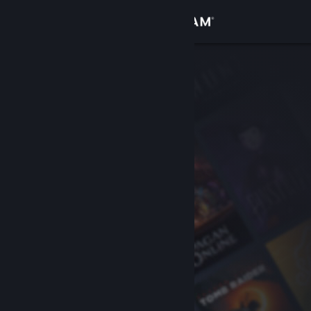
Inloggen
Winkel
Community
Over
Ondersteuning
Taal wijzigen
Download de mobiele Steam-app
Desktopwebsite weergeven