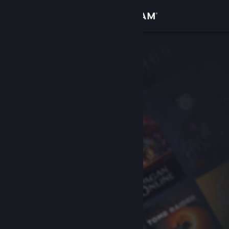
Inloggen
Winkel
Community
Over
Ondersteuning
Taal wijzigen
Download de mobiele Steam-app
Desktopwebsite weergeven