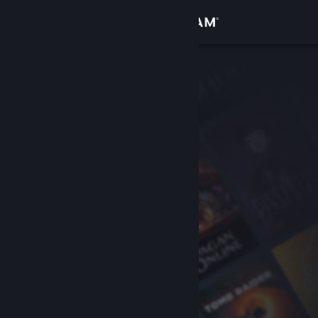
Inloggen
Winkel
Community
Over
Ondersteuning
Taal wijzigen
Download de mobiele Steam-app
Desktopwebsite weergeven