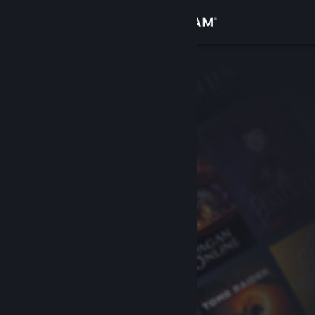
Inloggen
Winkel
Community
Over
Ondersteuning
Taal wijzigen
Download de mobiele Steam-app
Desktopwebsite weergeven