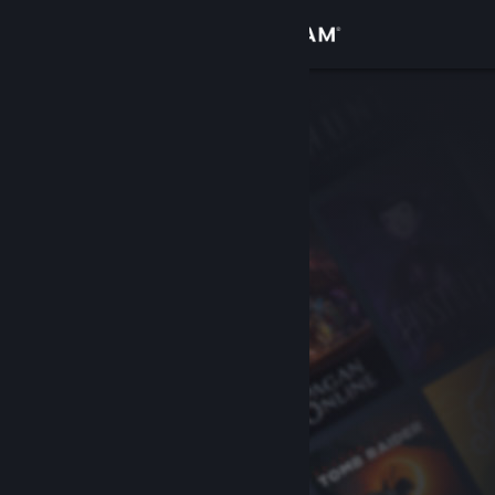
Inloggen
Winkel
Community
Over
Ondersteuning
Taal wijzigen
Download de mobiele Steam-app
Desktopwebsite weergeven