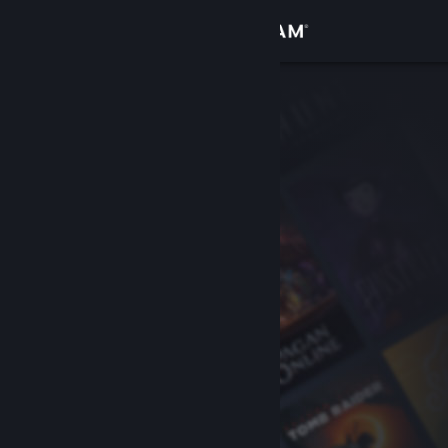
Inloggen
Winkel
Community
Over
Ondersteuning
Taal wijzigen
Download de mobiele Steam-app
Desktopwebsite weergeven