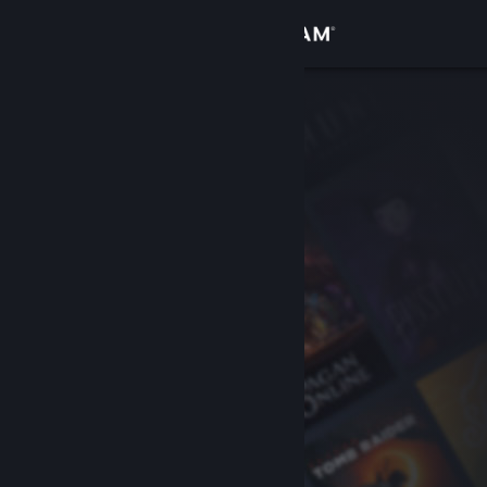
Inloggen
Winkel
Community
Over
Ondersteuning
Taal wijzigen
Download de mobiele Steam-app
Desktopwebsite weergeven