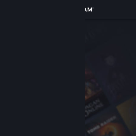
Inloggen
Winkel
Community
Over
Ondersteuning
Taal wijzigen
Download de mobiele Steam-app
Desktopwebsite weergeven