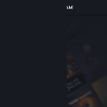
Inloggen
Winkel
Community
Over
Ondersteuning
Taal wijzigen
Download de mobiele Steam-app
Desktopwebsite weergeven