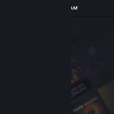
Inloggen
Winkel
Community
Over
Ondersteuning
Taal wijzigen
Download de mobiele Steam-app
Desktopwebsite weergeven