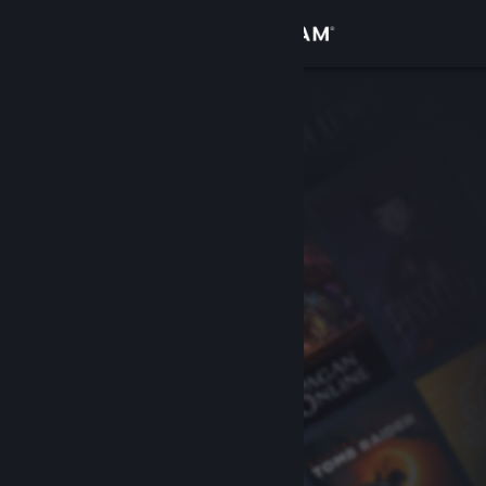
Inloggen
Winkel
Community
Over
Ondersteuning
Taal wijzigen
Download de mobiele Steam-app
Desktopwebsite weergeven