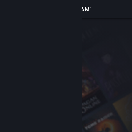
Inloggen
Winkel
Community
Over
Ondersteuning
Taal wijzigen
Download de mobiele Steam-app
Desktopwebsite weergeven